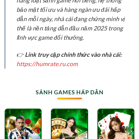
hàng loạt sảnh game nổi tiếng, hệ thống
bảo mật tối ưu và hàng ngàn ưu đãi hấp
dẫn mỗi ngày, nhà cái đang chứng minh vị
thế là nền tảng dẫn đầu năm 2025 trong
lĩnh vực game đổi thưởng.
👉
Link truy cập chính thức vào nhà cái:
https://humrate.ru.com
SẢNH GAMES HẤP DẪN