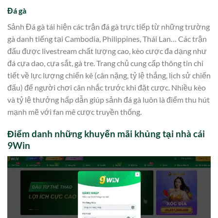
Đá gà
Sảnh Đá gà tái hiện các trận đá gà trực tiếp từ những trường
gà danh tiếng tại Cambodia, Philippines, Thái Lan… Các trận
đấu được livestream chất lượng cao, kèo cược đa dạng như
đá cựa dao, cựa sắt, gà tre. Trang chủ cung cấp thông tin chi
tiết về lực lượng chiến kê (cân nặng, tỷ lệ thắng, lịch sử chiến
đấu) để người chơi cân nhắc trước khi đặt cược. Nhiều kèo
và tỷ lệ thưởng hấp dẫn giúp sảnh đá gà luôn là điểm thu hút
mạnh mẽ với fan mê cược truyền thống.
Điểm danh những khuyến mãi khủng tại nhà cái
9Win