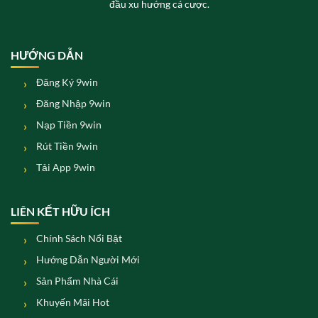
đầu xu hướng cá cược.
HƯỚNG DẪN
Đăng Ký 9win
Đăng Nhập 9win
Nạp Tiền 9win
Rút Tiền 9win
Tải App 9win
LIÊN KẾT HỮU ÍCH
Chính Sách Nổi Bật
Hướng Dẫn Người Mới
Sản Phẩm Nhà Cái
Khuyến Mãi Hot