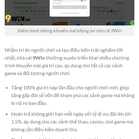
Điểm danh những khuyến mãi khủng tại nhà cái 9Win
Nhằm tri ân người chơi và tạo điều kiện trải nghiệm tốt
nhất, nhà cái
9Win
thường xuyên triển khai nhiều chương
trình khuyến mãi giá trị cao, áp dụng cho tất cả các sảnh
game và đối tượng người chơi.
Tặng 100% giá trị nạp lần đầu cho người chơi mới, giúp
tăng gấp đôi số vốn để khám phá các sảnh game mà không
lo rủi ro ban đầu.
Hoàn trả không giới hạn mỗi ngày với tỷ lệ ưu đãi lên tới
1.5%, áp dụng cho các sảnh thể thao, casino, slot game mà
không cần điều kiện doanh thu.