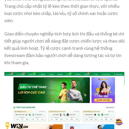
Trang chủ cập nhật tỷ lệ kèo theo thời gian thực, với nhiều
loại cược như kèo chấp, tài/xỉu, tỷ số chính xác hoặc cược
xiên.
Giao diện chuyên nghiệp tích hợp lịch thi đấu và thống kê chi
tiết giúp người chơi dễ dàng đặt cược chiến lược và theo dõi
kết quả linh hoạt. Tỷ lệ cược cạnh tranh cùng hệ thống
livestream đảm bảo người chơi dễ dàng tương tác và tự tin
khi tham gia.