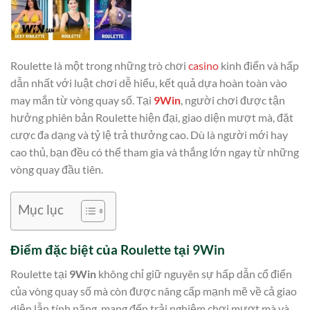
Roulette là một trong những trò chơi
casino
kinh điển và hấp
dẫn nhất với luật chơi dễ hiểu, kết quả dựa hoàn toàn vào
may mắn từ vòng quay số. Tại
9Win
, người chơi được tận
hưởng phiên bản Roulette hiện đại, giao diện mượt mà, đặt
cược đa dạng và tỷ lệ trả thưởng cao. Dù là người mới hay
cao thủ, bạn đều có thể tham gia và thắng lớn ngay từ những
vòng quay đầu tiên.
Mục lục
Điểm đặc biệt của Roulette tại 9Win
Roulette tại
9Win
không chỉ giữ nguyên sự hấp dẫn cổ điển
của vòng quay số mà còn được nâng cấp mạnh mẽ về cả giao
diện lẫn tính năng, mang đến trải nghiệm chơi mượt mà và