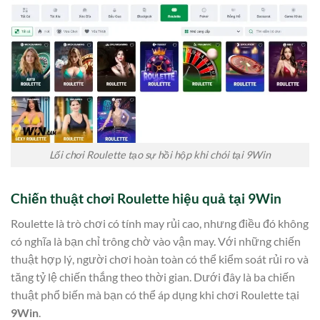
Lối chơi Roulette tạo sự hồi hộp khi chói tại 9Win
Chiến thuật chơi Roulette hiệu quả tại 9Win
Roulette là trò chơi có tính may rủi cao, nhưng điều đó không
có nghĩa là bạn chỉ trông chờ vào vận may. Với những chiến
thuật hợp lý, người chơi hoàn toàn có thể kiểm soát rủi ro và
tăng tỷ lệ chiến thắng theo thời gian. Dưới đây là ba chiến
thuật phổ biến mà bạn có thể áp dụng khi chơi Roulette tại
9Win
.