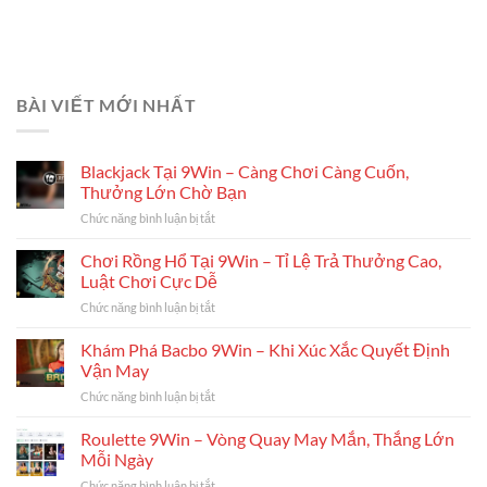
BÀI VIẾT MỚI NHẤT
Blackjack Tại 9Win – Càng Chơi Càng Cuốn,
Thưởng Lớn Chờ Bạn
Chức năng bình luận bị tắt
ở
Blackjack
Tại
Chơi Rồng Hổ Tại 9Win – Tỉ Lệ Trả Thưởng Cao,
9Win
Luật Chơi Cực Dễ
–
Chức năng bình luận bị tắt
ở
Càng
Chơi
Chơi
Rồng
Khám Phá Bacbo 9Win – Khi Xúc Xắc Quyết Định
Càng
Hổ
Cuốn,
Vận May
Tại
Thưởng
Chức năng bình luận bị tắt
ở
9Win
Lớn
Khám
–
Chờ
Phá
Roulette 9Win – Vòng Quay May Mắn, Thắng Lớn
Tỉ
Bạn
Bacbo
Lệ
Mỗi Ngày
9Win
Trả
Chức năng bình luận bị tắt
ở