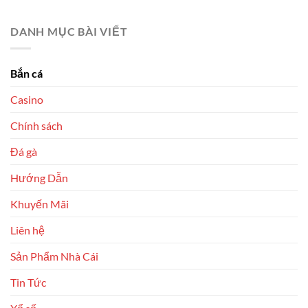
Xổ
May
Vận
Số
Mắn,
May
Vietlott
DANH MỤC BÀI VIẾT
Thắng
–
Lớn
Tấm
Mỗi
Vé
Ngày
Bắn cá
Đổi
Đời
Casino
Của
Bạn
Bắt
Chính sách
Đầu
Ngay
Đá gà
Tại
9Win
Hướng Dẫn
Khuyến Mãi
Liên hệ
Sản Phẩm Nhà Cái
Tin Tức