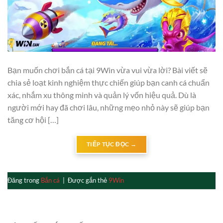
Bạn muốn chơi bắn cá tại 9Win vừa vui vừa lời? Bài viết sẽ
chia sẻ loạt kinh nghiệm thực chiến giúp bạn canh cá chuẩn
xác, nhắm xu thông minh và quản lý vốn hiệu quả. Dù là
người mới hay đã chơi lâu, những mẹo nhỏ này sẽ giúp bạn
tăng cơ hội […]
TIẾP TỤC ĐỌC
→
Đăng trong
Bắn cá
|
Được gắn thẻ
9Win