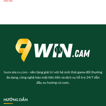
Xổ số
humrate.ru.com
-
nền tảng giải trí với hệ sinh thái game đổi thưởng
đa dạng, công nghệ bảo mật tiên tiến và dịch vụ hỗ trợ 24/7 dẫn
đầu xu hướng cá cược.
HƯỚNG DẪN