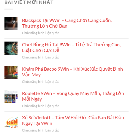
BÀI VIẾT MỚI NHẤT
Blackjack Tại 9Win – Càng Chơi Càng Cuốn,
Thưởng Lớn Chờ Bạn
Chức năng bình luận bị tắt
ở
Blackjack
Tại
Chơi Rồng Hổ Tại 9Win – Tỉ Lệ Trả Thưởng Cao,
9Win
Luật Chơi Cực Dễ
–
Chức năng bình luận bị tắt
ở
Càng
Chơi
Chơi
Rồng
Khám Phá Bacbo 9Win – Khi Xúc Xắc Quyết Định
Càng
Hổ
Cuốn,
Vận May
Tại
Thưởng
Chức năng bình luận bị tắt
ở
9Win
Lớn
Khám
–
Chờ
Phá
Roulette 9Win – Vòng Quay May Mắn, Thắng Lớn
Tỉ
Bạn
Bacbo
Lệ
Mỗi Ngày
9Win
Trả
Chức năng bình luận bị tắt
ở
–
Thưởng
Roulette
Khi
Cao,
9Win
Xổ Số Vietlott – Tấm Vé Đổi Đời Của Bạn Bắt Đầu
Xúc
Luật
–
Xắc
Ngay Tại 9Win
Chơi
Vòng
Quyết
Cực
Chức năng bình luận bị tắt
ở
Quay
Định
Dễ