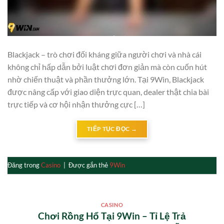
Blackjack – trò chơi đối kháng giữa người chơi và nhà cái
không chỉ hấp dẫn bởi luật chơi đơn giản mà còn cuốn hút
nhờ chiến thuật và phần thưởng lớn. Tại 9Win, Blackjack
được nâng cấp với giao diện trực quan, dealer thật chia bài
trực tiếp và cơ hội nhận thưởng cực […]
TIẾP TỤC ĐỌC
→
Đăng trong
Casino
|
Được gắn thẻ
9Win
CASINO
Chơi Rồng Hổ Tại 9Win – Tỉ Lệ Trả