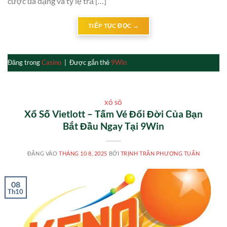
cược đa dạng và tỷ lệ trả […]
TIẾP TỤC ĐỌC
→
Đăng trong
Casino
|
Được gắn thẻ
9Win
XỔ SỐ
Xổ Số Vietlott – Tấm Vé Đổi Đời Của Bạn
Bắt Đầu Ngay Tại 9Win
ĐĂNG VÀO
THÁNG 10 8, 2025
BỞI
TRỊNH TRẦN PHƯƠNG TUẤN
08
Th10