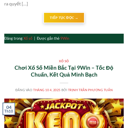
ra quyết […]
TIẾP TỤC ĐỌC
→
Đăng trong
Xổ số
|
Được gắn thẻ
9Win
XỔ SỐ
Chơi Xổ Số Miền Bắc Tại 9Win – Tốc Độ
Chuẩn, Kết Quả Minh Bạch
ĐĂNG VÀO
THÁNG 10 4, 2025
BỞI
TRỊNH TRẦN PHƯƠNG TUẤN
04
Th10