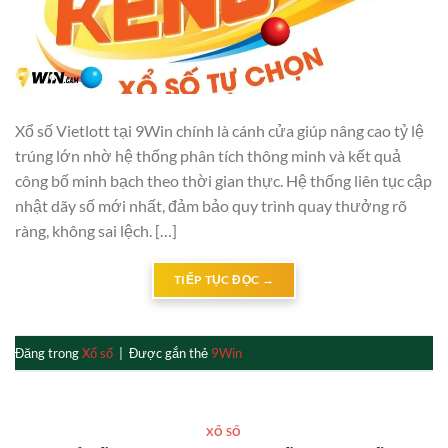
Xổ số Vietlott tại 9Win chính là cánh cửa giúp nâng cao tỷ lệ
trúng lớn nhờ hệ thống phân tích thông minh và kết quả
công bố minh bạch theo thời gian thực. Hệ thống liên tục cập
nhật dãy số mới nhất, đảm bảo quy trình quay thưởng rõ
ràng, không sai lệch. […]
TIẾP TỤC ĐỌC
→
Đăng trong
Xổ số
|
Được gắn thẻ
9Win
XỔ SỐ