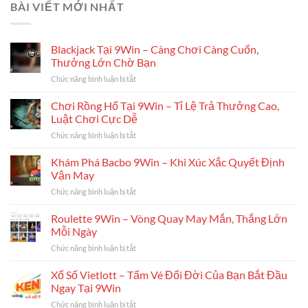
BÀI VIẾT MỚI NHẤT
Blackjack Tại 9Win – Càng Chơi Càng Cuốn,
Thưởng Lớn Chờ Bạn
Chức năng bình luận bị tắt
ở
Blackjack
Tại
Chơi Rồng Hổ Tại 9Win – Tỉ Lệ Trả Thưởng Cao,
9Win
Luật Chơi Cực Dễ
–
Chức năng bình luận bị tắt
ở
Càng
Chơi
Chơi
Rồng
Khám Phá Bacbo 9Win – Khi Xúc Xắc Quyết Định
Càng
Hổ
Cuốn,
Vận May
Tại
Thưởng
Chức năng bình luận bị tắt
ở
9Win
Lớn
Khám
–
Chờ
Phá
Roulette 9Win – Vòng Quay May Mắn, Thắng Lớn
Tỉ
Bạn
Bacbo
Lệ
Mỗi Ngày
9Win
Trả
Chức năng bình luận bị tắt
ở
–
Thưởng
Roulette
Khi
Cao,
9Win
Xổ Số Vietlott – Tấm Vé Đổi Đời Của Bạn Bắt Đầu
Xúc
Luật
–
Xắc
Ngay Tại 9Win
Chơi
Vòng
Quyết
Cực
Chức năng bình luận bị tắt
ở
Quay