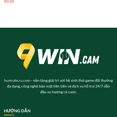
Xổ số
humrate.ru.com
-
nền tảng giải trí với hệ sinh thái game đổi thưởng
đa dạng, công nghệ bảo mật tiên tiến và dịch vụ hỗ trợ 24/7 dẫn
đầu xu hướng cá cược.
HƯỚNG DẪN