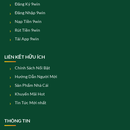
Đăng Ký 9win
Đăng Nhập 9win
Nạp Tiền 9win
Rút Tiền 9win
Tải App 9win
LIÊN KẾT HỮU ÍCH
Chính Sách Nổi Bật
Hướng Dẫn Người Mới
Sản Phẩm Nhà Cái
Khuyến Mãi Hot
Tin Tức Mới nhất
THÔNG TIN