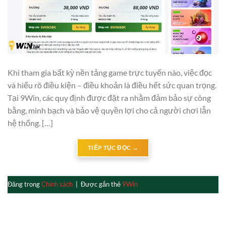
Khi tham gia bất kỳ nền tảng game trực tuyến nào, việc đọc
và hiểu rõ điều kiện – điều khoản là điều hết sức quan trọng.
Tại 9Win, các quy định được đặt ra nhằm đảm bảo sự công
bằng, minh bạch và bảo vệ quyền lợi cho cả người chơi lẫn
hệ thống. […]
TIẾP TỤC ĐỌC
→
Đăng trong
Chính sách
|
Được gắn thẻ
9Win