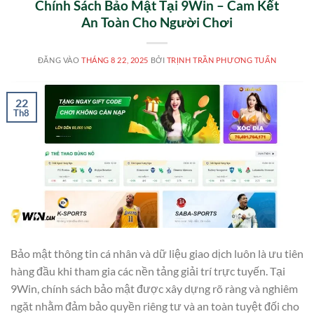
Chính Sách Bảo Mật Tại 9Win – Cam Kết
An Toàn Cho Người Chơi
ĐĂNG VÀO
THÁNG 8 22, 2025
BỞI
TRỊNH TRẦN PHƯƠNG TUẤN
22
Th8
Bảo mật thông tin cá nhân và dữ liệu giao dịch luôn là ưu tiên
hàng đầu khi tham gia các nền tảng giải trí trực tuyến. Tại
9Win, chính sách bảo mật được xây dựng rõ ràng và nghiêm
ngặt nhằm đảm bảo quyền riêng tư và an toàn tuyệt đối cho