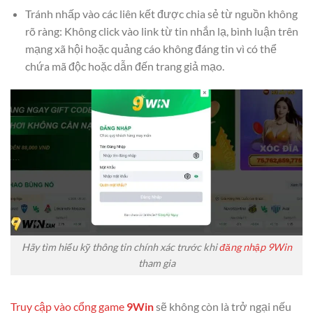
Tránh nhấp vào các liên kết được chia sẻ từ nguồn không
rõ ràng: Không click vào link từ tin nhắn lạ, bình luận trên
mạng xã hội hoặc quảng cáo không đáng tin vì có thể
chứa mã độc hoặc dẫn đến trang giả mạo.
Hãy tìm hiểu kỹ thông tin chính xác trước khi
đăng nhập 9Win
tham gia
Truy cập vào cổng game
9Win
sẽ không còn là trở ngại nếu