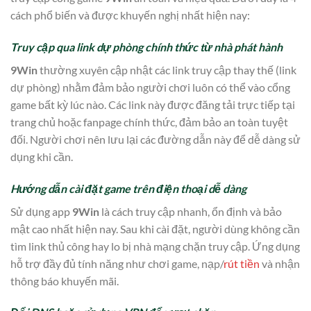
cách phổ biến và được khuyến nghị nhất hiện nay:
Truy cập qua link dự phòng chính thức từ nhà phát hành
9Win
thường xuyên cập nhật các link truy cập thay thế (link
dự phòng) nhằm đảm bảo người chơi luôn có thể vào cổng
game bất kỳ lúc nào. Các link này được đăng tải trực tiếp tại
trang chủ hoặc fanpage chính thức, đảm bảo an toàn tuyệt
đối. Người chơi nên lưu lại các đường dẫn này để dễ dàng sử
dụng khi cần.
Hướng dẫn cài đặt game trên điện thoại dễ dàng
Sử dụng app
9Win
là cách truy cập nhanh, ổn định và bảo
mật cao nhất hiện nay. Sau khi cài đặt, người dùng không cần
tìm link thủ công hay lo bị nhà mạng chặn truy cập. Ứng dụng
hỗ trợ đầy đủ tính năng như chơi game, nạp/
rút tiền
và nhận
thông báo khuyến mãi.