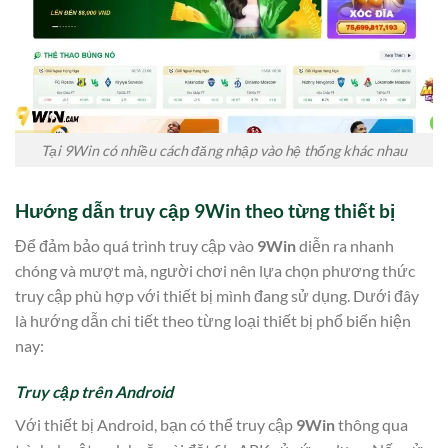
Tại 9Win có nhiều cách đăng nhập vào hệ thống khác nhau
Hướng dẫn truy cập 9Win theo từng thiết bị
Để đảm bảo quá trình truy cập vào
9Win
diễn ra nhanh
chóng và mượt mà, người chơi nên lựa chọn phương thức
truy cập phù hợp với thiết bị mình đang sử dụng. Dưới đây
là hướng dẫn chi tiết theo từng loại thiết bị phổ biến hiện
nay:
Truy cập trên Android
Với thiết bị Android, bạn có thể truy cập
9Win
thông qua