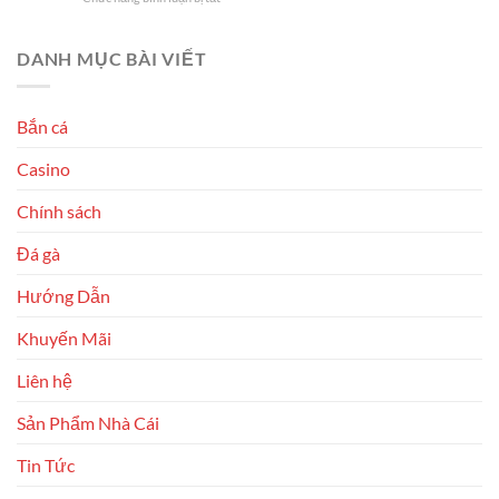
Quay
Định
Dễ
Xổ
May
Vận
Số
Mắn,
May
Vietlott
DANH MỤC BÀI VIẾT
Thắng
–
Lớn
Tấm
Mỗi
Vé
Ngày
Bắn cá
Đổi
Đời
Casino
Của
Bạn
Bắt
Chính sách
Đầu
Ngay
Đá gà
Tại
9Win
Hướng Dẫn
Khuyến Mãi
Liên hệ
Sản Phẩm Nhà Cái
Tin Tức