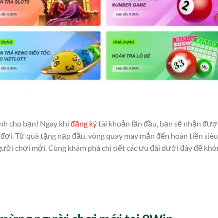
ành cho bạn! Ngay khi
đăng ký
tài khoản lần đầu, bạn sẽ nhận đượ
đợi. Từ quà tặng nạp đầu, vòng quay may mắn đến hoàn tiền siêu
gười chơi mới. Cùng khám phá chi tiết các ưu đãi dưới đây để khô