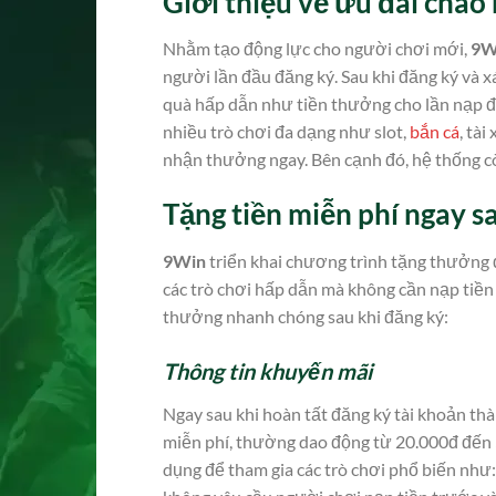
Giới thiệu về ưu đãi chà
Nhằm tạo động lực cho người chơi mới,
9W
người lần đầu đăng ký. Sau khi đăng ký và 
quà hấp dẫn như tiền thưởng cho lần nạp đ
nhiều trò chơi đa dạng như slot,
bắn cá
, tài
nhận thưởng ngay. Bên cạnh đó, hệ thống c
Tặng tiền miễn phí ngay s
9Win
triển khai chương trình tặng thưởng đ
các trò chơi hấp dẫn mà không cần nạp tiền 
thưởng nhanh chóng sau khi đăng ký:
Thông tin khuyến mãi
Ngay sau khi hoàn tất đăng ký tài khoản th
miễn phí, thường dao động từ 20.000đ đến 
dụng để tham gia các trò chơi phổ biến như: 