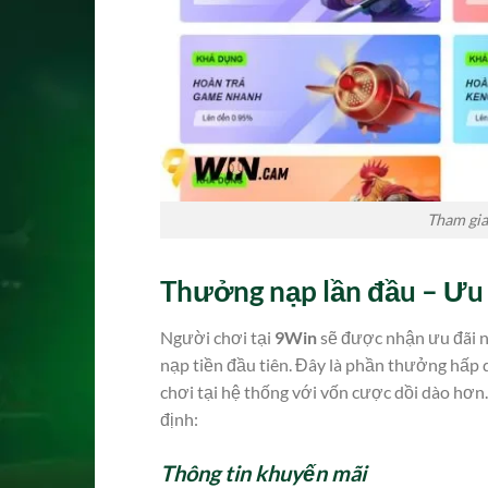
Tham gia
Thưởng nạp lần đầu – Ưu 
Người chơi tại
9Win
sẽ được nhận ưu đãi nạ
nạp tiền đầu tiên. Đây là phần thưởng hấp 
chơi tại hệ thống với vốn cược dồi dào hơn
định:
Thông tin khuyến mãi