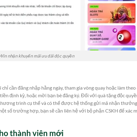
Win nhận khuyến mãi ưu đãi độc quyền
i chỉ cần đăng nhập hằng ngày, tham gia vòng quay hoặc làm theo 
tiền định kỳ, hoặc mời bạn bè đăng ký. Đối với quà tặng độc quyề
 chương trình cụ thể và có thể được hệ thống gửi mã nhận thưởn
một số trường hợp, bạn sẽ cần liên hệ với bộ phận CSKH để xác 
ho thành viên mới