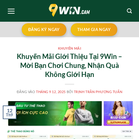
Bỏ
qua
nội
dung
ĐĂNG KÝ NGAY
THAM GIA NGAY
KHUYẾN MÃI
Khuyến Mãi Giới Thiệu Tại 9Win –
Mời Bạn Chơi Chung, Nhận Quà
Không Giới Hạn
ĐĂNG VÀO
THÁNG 9 12, 2025
BỞI
TRỊNH TRẦN PHƯƠNG TUẤN
12
Th9