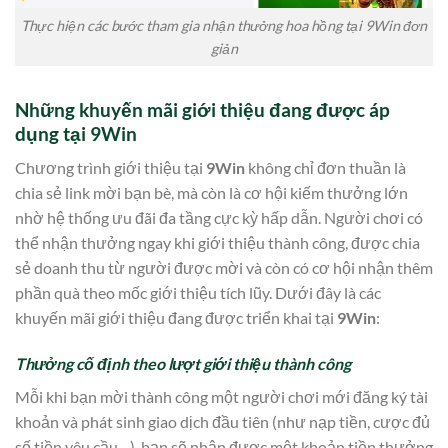
Thực hiện các bước tham gia nhận thưởng hoa hồng tại 9Win đơn
giản
Những khuyến mãi giới thiệu đang được áp
dụng tại 9Win
Chương trình giới thiệu tại
9Win
không chỉ đơn thuần là
chia sẻ link mời bạn bè, mà còn là cơ hội kiếm thưởng lớn
nhờ hệ thống ưu đãi đa tầng cực kỳ hấp dẫn. Người chơi có
thể nhận thưởng ngay khi giới thiệu thành công, được chia
sẻ doanh thu từ người được mời và còn có cơ hội nhận thêm
phần quà theo mốc giới thiệu tích lũy. Dưới đây là các
khuyến mãi giới thiệu đang được triển khai tại
9Win
:
Thưởng cố định theo lượt giới thiệu thành công
Mỗi khi bạn mời thành công một người chơi mới đăng ký tài
khoản và phát sinh giao dịch đầu tiên (như nạp tiền, cược đủ
số tiền yêu cầu…), bạn sẽ nhận được một khoản tiền thưởng