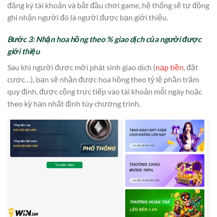
đăng ký tài khoản và bắt đầu chơi game, hệ thống sẽ tự động
ghi nhận người đó là người được bạn giới thiệu.
Bước 3: Nhận hoa hồng theo % giao dịch của người được
giới thiệu
Sau khi người được mời phát sinh giao dịch (
nạp tiền
, đặt
cược…), bạn sẽ nhận được hoa hồng theo tỷ lệ phần trăm
quy định, được cộng trực tiếp vào tài khoản mỗi ngày hoặc
theo kỳ hạn nhất định tùy chương trình.