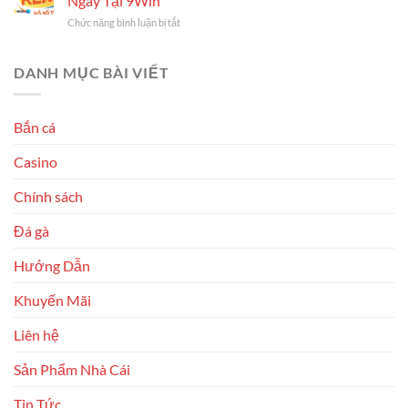
Ngay Tại 9Win
Vòng
Quyết
Cực
Chức năng bình luận bị tắt
ở
Quay
Định
Dễ
Xổ
May
Vận
Số
Mắn,
May
Vietlott
DANH MỤC BÀI VIẾT
Thắng
–
Lớn
Tấm
Mỗi
Vé
Ngày
Bắn cá
Đổi
Đời
Casino
Của
Bạn
Bắt
Chính sách
Đầu
Ngay
Đá gà
Tại
9Win
Hướng Dẫn
Khuyến Mãi
Liên hệ
Sản Phẩm Nhà Cái
Tin Tức