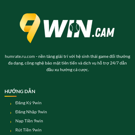
humrate.ru.com
-
nền tảng giải trí với hệ sinh thái game đổi thưởng
đa dạng, công nghệ bảo mật tiên tiến và dịch vụ hỗ trợ 24/7 dẫn
đầu xu hướng cá cược.
HƯỚNG DẪN
Đăng Ký 9win
Đăng Nhập 9win
Nạp Tiền 9win
Rút Tiền 9win