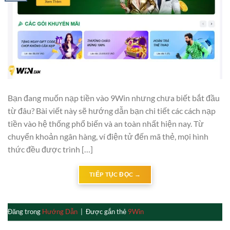
Bạn đang muốn nạp tiền vào 9Win nhưng chưa biết bắt đầu
từ đâu? Bài viết này sẽ hướng dẫn bạn chi tiết các cách nạp
tiền vào hệ thống phổ biến và an toàn nhất hiện nay. Từ
chuyển khoản ngân hàng, ví điện tử đến mã thẻ, mọi hình
thức đều được trình […]
TIẾP TỤC ĐỌC
→
Đăng trong
Hướng Dẫn
|
Được gắn thẻ
9Win