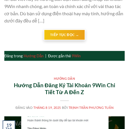
9Win nhanh chóng, an toàn và chính xác chỉ với vài thao tác
cơ bản. Dù bạn sử dụng điện thoại hay máy tính, hướng dẫn
dưới đây đều dễ […]
TIẾP TỤC ĐỌC
→
Đăng trong
Hướng Dẫn
|
Được gắn thẻ
9Win
HƯỚNG DẪN
Hướng Dẫn Đăng Ký Tài Khoản 9Win Chi
Tiết Từ A Đến Z
ĐĂNG VÀO
THÁNG 8 19, 2025
BỞI
TRỊNH TRẦN PHƯƠNG TUẤN
19