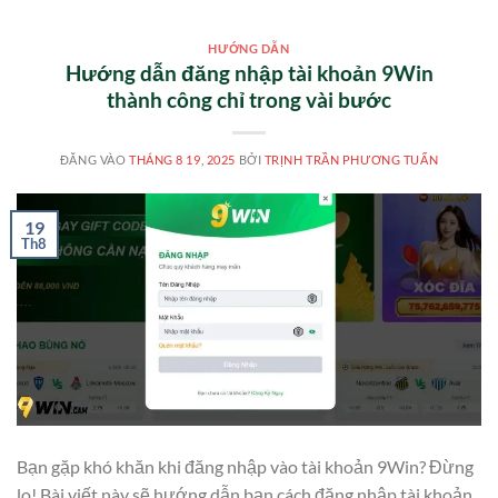
HƯỚNG DẪN
Hướng dẫn đăng nhập tài khoản 9Win
thành công chỉ trong vài bước
ĐĂNG VÀO
THÁNG 8 19, 2025
BỞI
TRỊNH TRẦN PHƯƠNG TUẤN
19
Th8
Bạn gặp khó khăn khi đăng nhập vào tài khoản 9Win? Đừng
lo! Bài viết này sẽ hướng dẫn bạn cách đăng nhập tài khoản