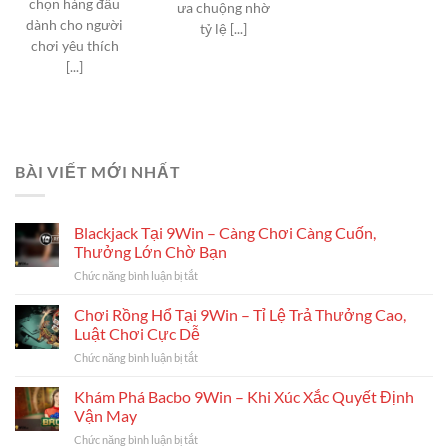
chọn hàng đầu
ưa chuộng nhờ
dành cho người
tỷ lệ [...]
chơi yêu thích
[...]
BÀI VIẾT MỚI NHẤT
Blackjack Tại 9Win – Càng Chơi Càng Cuốn,
Thưởng Lớn Chờ Bạn
Chức năng bình luận bị tắt
ở
Blackjack
Tại
Chơi Rồng Hổ Tại 9Win – Tỉ Lệ Trả Thưởng Cao,
9Win
Luật Chơi Cực Dễ
–
Chức năng bình luận bị tắt
ở
Càng
Chơi
Chơi
Rồng
Khám Phá Bacbo 9Win – Khi Xúc Xắc Quyết Định
Càng
Hổ
Cuốn,
Vận May
Tại
Thưởng
Chức năng bình luận bị tắt
ở
9Win
Lớn