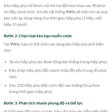
Kèo hiệp phụ chỉ được mở khi hai đội hòa nhau sau 90 phút
thi đấu chính thức. Khi đó, hệ thống
9Win
sẽ hiển thị các loại
kèo mới áp dụng riêng cho thời gian hiệp phụ (2 hiệp, mỗi
hiệp 15 phút).
Bước 2: Chọn loại kèo bạn muốn cược
Tại
9Win
, bạn có thể chọn các dạng kèo hiệp phụ phổ biến
như:
Tài xỉu hiệp phụ (dự đoán tổng bàn thắng trong hiệp phụ).
Kèo chấp hiệp phụ (đội mạnh chấp đội yếu trong 30 phút
này).
Kèo 1X2 hiệp phụ (đặt cược đội nào thắng/thua/hòa
trong thời gian hiệp phụ).
Bước 3: Phân tích nhanh phong độ và thể lực
Vì thời gian đặt cược có hạn, bạn cần dựa vào diễn biến hiệp