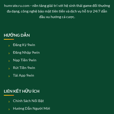
humrate.ru.com
-
nền tảng giải trí với hệ sinh thái game đổi thưởng
đa dạng, công nghệ bảo mật tiên tiến và dịch vụ hỗ trợ 24/7 dẫn
đầu xu hướng cá cược.
HƯỚNG DẪN
Đăng Ký 9win
Đăng Nhập 9win
Nạp Tiền 9win
Rút Tiền 9win
Tải App 9win
LIÊN KẾT HỮU ÍCH
Chính Sách Nổi Bật
Hướng Dẫn Người Mới