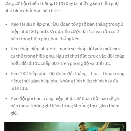
tăng cơ hội chiến thắng. Dưới đây là những kèo hiệp phụ
phổ biến nhất bạn nên biết:
Kèo tài xỉu hiệp phụ: Dự đoán tổng số bàn thắng trong 2
hiệp phụ (30 phút). Ví dụ, nếu cược Tài 1.5 và trận có 2
bàn trong hiệp phụ, bạn thắng kèo.
Kèo chấp hiệp phụ: Đội mạnh sẽ chấp đội yếu một mức
cụ thể trong hiệp phụ. Người chơi đặt cược vào đội chấp
hoặc đội được chấp dựa trên phong độ và thể lực.
Kèo 1X2 hiệp phụ: Dự đoán đội thắng – hòa – thua trong
riêng thời gian hiệp phụ, không tính hiệp chính hay đá
luân lưu.
Kèo đội ghi bàn trong hiệp phụ: Dự đoán đội nào sẽ ghi
bàn (hoặc không ghi bàn) trong khoảng thời gian thêm
giờ.