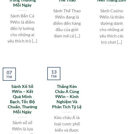
Mỗi Ngày
Sảnh Thể Thao
Sảnh Casino
Sảnh Bắn Cá
9Win đang là
9Win là thiên
9Win là điểm
điểm đến hàng
đường dành
đến lý tưởng
đầu của giới
cho những ai
cho những ai
đam mê cá [...]
yêu thích các
yêu thích trò [...]
trò chơi [...]
13
07
Th8
Th8
Sảnh Xổ Số
Thắng Kèo
9Win – Kết
Châu Á Cùng
Quả Minh
9Win – Kinh
Bạch, Tốc Độ
Nghiệm Và
Chuẩn, Thưởng
Phân Tích Tỷ Lệ
Mỗi Ngày
Kèo châu Á là
Sảnh xổ số
loại cược phổ
9Win là lựa
biến và được