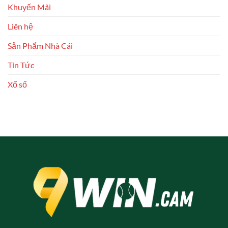
Khuyến Mãi
Liên hệ
Sản Phẩm Nhà Cái
Tin Tức
Xổ số