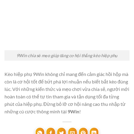
9Win chia sẻ mẹo giúp tăng cơ hội thắng kèo hiệp phụ
Kèo hiệp phụ 9Win không chỉ mang đến cảm giác hồi hộp mà
còn là cơ hội tốt để bứt phá lợi nhuận nếu biết bắt kèo đúng
lúc. Với những kiến thức và mẹo chơi vừa chia sẻ, người mới
hoàn toàn có thể tự tin tham gia và tận dụng tối đa từng
phút của hiệp phụ. Đừng bỏ lỡ cơ hội nâng cao thu nhập từ
những cú cược thông minh tại
9Win
!