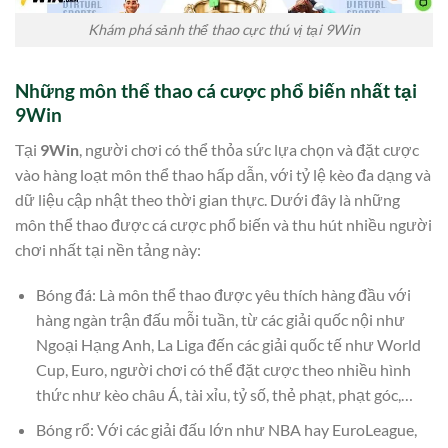
Khám phá sảnh thể thao cực thú vị tại 9Win
Những môn thể thao cá cược phổ biến nhất tại
9Win
Tại
9Win
, người chơi có thể thỏa sức lựa chọn và đặt cược
vào hàng loạt môn thể thao hấp dẫn, với tỷ lệ kèo đa dạng và
dữ liệu cập nhật theo thời gian thực. Dưới đây là những
môn thể thao được cá cược phổ biến và thu hút nhiều người
chơi nhất tại nền tảng này:
Bóng đá: Là môn thể thao được yêu thích hàng đầu với
hàng ngàn trận đấu mỗi tuần, từ các giải quốc nội như
Ngoại Hạng Anh, La Liga đến các giải quốc tế như World
Cup, Euro, người chơi có thể đặt cược theo nhiều hình
thức như kèo châu Á, tài xỉu, tỷ số, thẻ phạt, phạt góc,…
Bóng rổ: Với các giải đấu lớn như NBA hay EuroLeague,