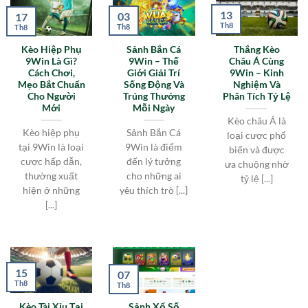
13
03
17
Th8
Th8
Th8
Kèo Hiệp Phụ
Sảnh Bắn Cá
Thắng Kèo
9Win Là Gì?
9Win – Thế
Châu Á Cùng
Cách Chơi,
Giới Giải Trí
9Win – Kinh
Mẹo Bắt Chuẩn
Sống Động Và
Nghiệm Và
Cho Người
Trúng Thưởng
Phân Tích Tỷ Lệ
Mới
Mỗi Ngày
Kèo châu Á là
Kèo hiệp phụ
Sảnh Bắn Cá
loại cược phổ
tại 9Win là loại
9Win là điểm
biến và được
cược hấp dẫn,
đến lý tưởng
ưa chuộng nhờ
thường xuất
cho những ai
tỷ lệ [...]
hiện ở những
yêu thích trò [...]
[...]
15
07
Th8
Th8
Kèo Tài Xỉu Tại
Sảnh Xổ Số