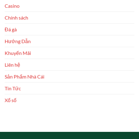
Đời
Casino
Của
Bạn
Bắt
Chính sách
Đầu
Ngay
Đá gà
Tại
9Win
Hướng Dẫn
Khuyến Mãi
Liên hệ
Sản Phẩm Nhà Cái
Tin Tức
Xổ số