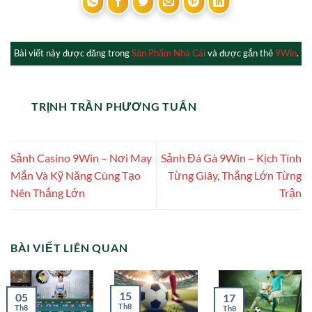
Bài viết này được đăng trong
Sản Phẩm Nhà Cái
và được gắn thẻ
9Win
.
TRỊNH TRẦN PHƯƠNG TUẤN
Sảnh Casino 9Win – Nơi May
Sảnh Đá Gà 9Win – Kịch Tính
Mắn Và Kỹ Năng Cùng Tạo
Từng Giây, Thắng Lớn Từng
Nên Thắng Lớn
Trận
BÀI VIẾT LIÊN QUAN
15
05
17
Th8
Th8
Th8