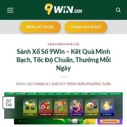
Bỏ
qua
nội
dung
ĐĂNG KÝ NGAY
THAM GIA NGAY
SẢN PHẨM NHÀ CÁI
Sảnh Xổ Số 9Win – Kết Quả Minh
Bạch, Tốc Độ Chuẩn, Thưởng Mỗi
Ngày
ĐĂNG VÀO
THÁNG 8 7, 2025
BỞI
TRỊNH TRẦN PHƯƠNG TUẤN
07
Th8