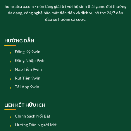
humrate.ru.com
-
nền tảng giải trí với hệ sinh thái game đổi thưởng
đa dạng, công nghệ bảo mật tiên tiến và dịch vụ hỗ trợ 24/7 dẫn
đầu xu hướng cá cược.
HƯỚNG DẪN
Đăng Ký 9win
Đăng Nhập 9win
Nạp Tiền 9win
Rút Tiền 9win
Tải App 9win
LIÊN KẾT HỮU ÍCH
Chính Sách Nổi Bật
Hướng Dẫn Người Mới